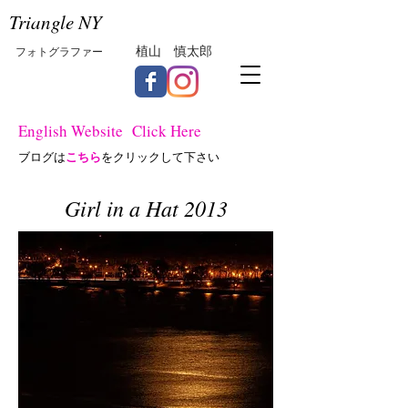
Triangle NY
植山 慎太郎
フォトグラファー
English Website Click Here
こちら
ブログは
をクリックして下さい
Girl in a Hat 2013